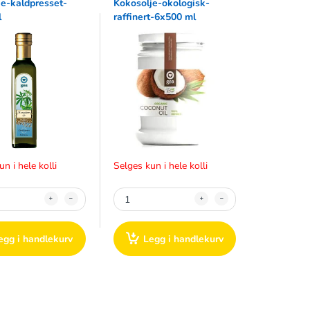
e-kaldpresset-
Kokosolje-okologisk-
l
raffinert-6x500 ml
n i hele kolli
Selges kun i hele kolli
egg i handlekurv
Legg i handlekurv