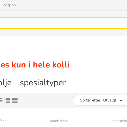
Logg inn
es kun i hele kolli
lje - spesialtyper
Sorter etter
Utvalgt
food
sunrisefood
sunrisefo