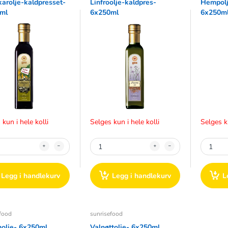
arolje-kaldpresset-
Linfroolje-kaldpres-
Hempolj
ml
6x250ml
6x250m
 kun i hele kolli
Selges kun i hele kolli
Selges ku
Legg i handlekurv
Legg i handlekurv
L
food
sunrisefood
olje- 6x250ml
Valnøttolje- 6x250ml