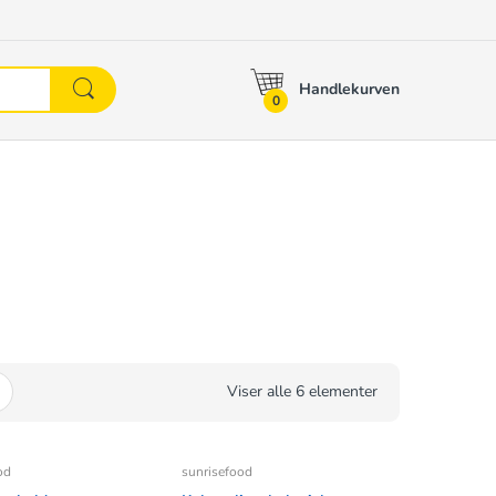
Handlekurven
0
Viser alle 6 elementer
od
sunrisefood