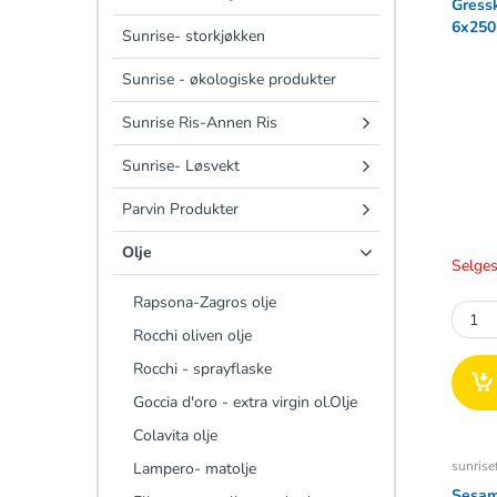
Gressk
6x250
Sunrise- storkjøkken
Sunrise - økologiske produkter
Sunrise Ris-Annen Ris
Sunrise- Løsvekt
Parvin Produkter
Olje
Selges
Rapsona-Zagros olje
Rocchi oliven olje
Rocchi - sprayflaske
Goccia d'oro - extra virgin ol.Olje
Colavita olje
sunrise
Lampero- matolje
Sesam