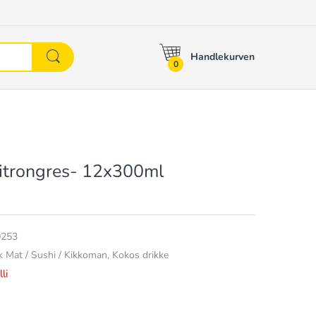
Handlekurven
0
itrongres- 12x300ml
0253
k Mat / Sushi / Kikkoman,
Kokos drikke
li