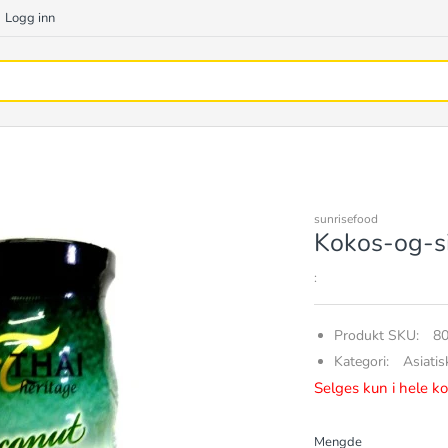
Logg inn
sunrisefood
Kokos-og-s
:
Produkt SKU:
8
Kategori:
Asiatis
Selges kun i hele kol
Mengde